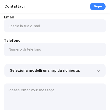
Contattaci
Dopo
Email
Telefono
Seleziona modelli una rapida richiesta:
Prezzo del prodotto
Min.order quantity
Richiedi un campione
Più dettagli