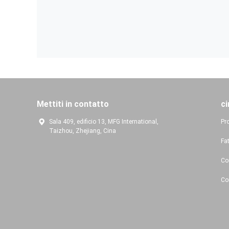
Mettiti in contatto
ci
Sala 409, edificio 13, MFG International,
Pro
Taizhou, Zhejiang, Cina
Fa
Con
Co