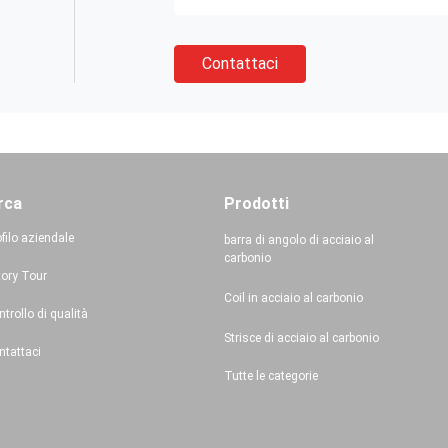
Contattaci
rca
Prodotti
filo aziendale
barra di angolo di acciaio al
carbonio
tory Tour
Coil in acciaio al carbonio
trollo di qualità
Strisce di acciaio al carbonio
ntattaci
Tutte le categorie